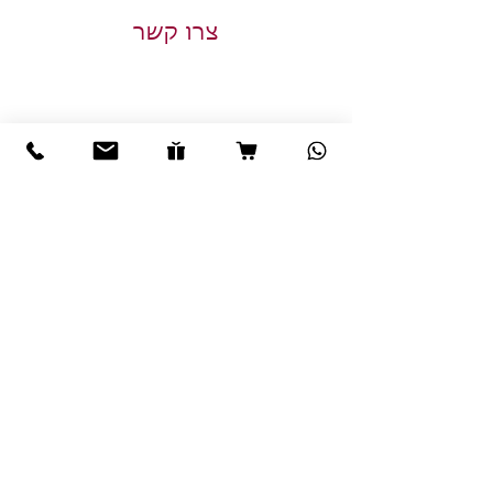
צרו קשר
שלח
מייל:
veredyaffe@hotmail.com
‏ טלפון:
052-396-0128
© כל הזכויות שמורות לורד יפה חאיק 2017