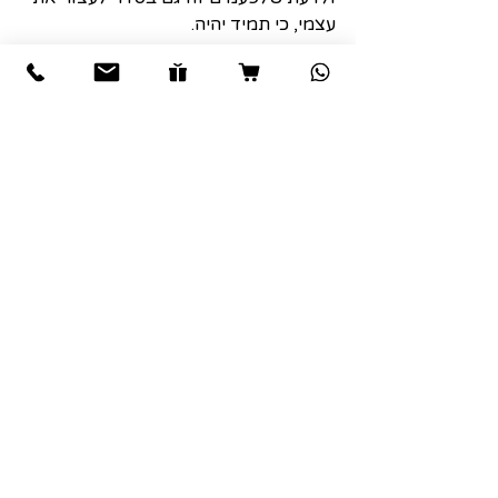
עצמי, כי תמיד יהיה.
חשוב לדעת להשתמש בשפע (המבורך) 
לטובתינו.
לתרגל התנהלות וחשיבה של שפע ולא של 
מחסור.
זו התנהלות נעימה בהרבה
ויעילה משמעותית גם לאורך זמן.
מה דעתכם??
#דיאטה
#דיאטהלילדים
#הגבלה
#ביקות
#שפע