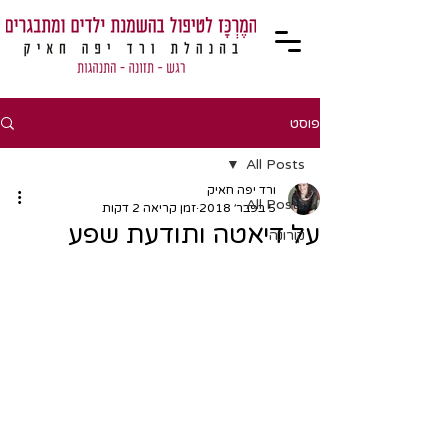
פוסט
All Posts
ורד יפה חאיק
All Posts
5 בפבר׳ 2018
זמן קריאה 2 דקות
על דיאטה ותודעת שפע
קורונה